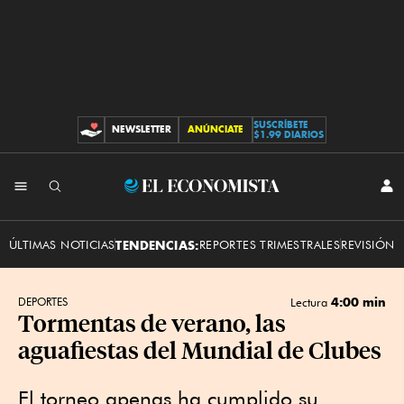
SUSCRÍBETE
NEWSLETTER
ANÚNCIATE
CONTRIBUCIONES
$1.99 DIARIOS
INI
El
SES
Economista
ÚLTIMAS NOTICIAS
TENDENCIAS:
REPORTES TRIMESTRALES
REVISIÓN 
4:00 min
DEPORTES
Lectura
Tormentas de verano, las
aguafiestas del Mundial de Clubes
El torneo apenas ha cumplido su