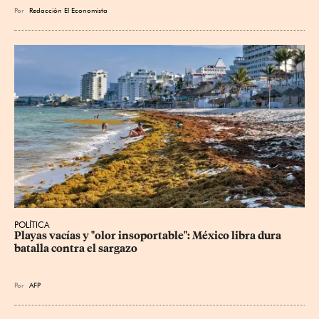
Por
Redacción El Economista
POLÍTICA
Playas vacías y "olor insoportable": México libra dura 
batalla contra el sargazo
Por
AFP