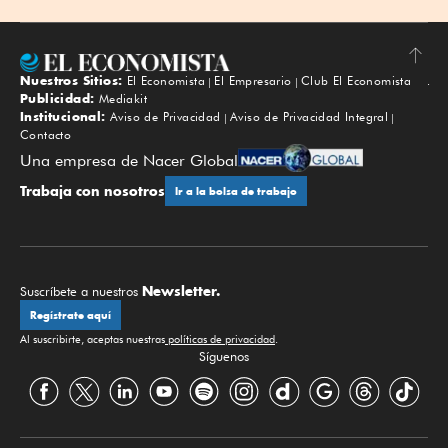
Nuestros Sitios:
El Economista
El Empresario
Club El Economista
Subir
Publicidad:
Mediakit
Institucional:
Aviso de Privacidad
Aviso de Privacidad Integral
Contacto
Una empresa de Nacer Global
Trabaja con nosotros
Ir a la bolsa de trabajo
Newsletter.
Suscríbete a nuestros
Regístrate aquí
Al suscribirte, aceptas nuestras
políticas de privacidad
.
Síguenos