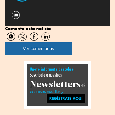
Comenta esta noticia
Compartir
Compartir
Compartir
Compartir
por
por
por
por
WhatsApp
Twitter
Facebook
Linkedin
Ver comentarios
Únete infórmate descubre
Suscríbete a nuestros
Newsletters
Ve a nuestros Newsletters
REGÍSTRATE AQUÍ