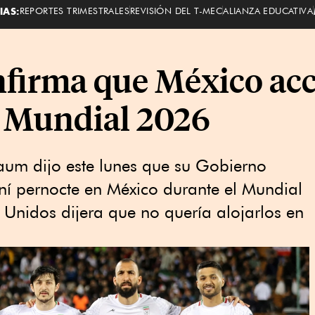
IAS:
REPORTES TRIMESTRALES
REVISIÓN DEL T-MEC
ALIANZA EDUCATIVA
irma que México acce
l Mundial 2026
aum dijo este ​lunes que su Gobierno
raní pernocte en México durante el ​Mundial
⁠Unidos dijera que ​no quería ‌alojarlos en