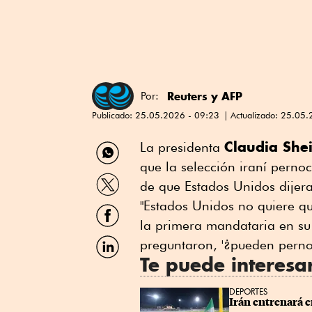
Reuters
y
AFP
Por:
Publicado:
25.05.2026 - 09:23
Actualizado:
25.05.
Compartir
Claudia Sh
La ⁠presidenta
por
que la selección iraní perno
WhatsApp
Compartir
⁠de que Estados ⁠Unidos dijera
por
Twitter
"Estados Unidos no quiere qu
Compartir
por
la primera mandataria en su
Facebook
Compartir
preguntaron, '¿pueden pernoc
por
Te puede interesa
Linkedin
DEPORTES
Irán entrenará e