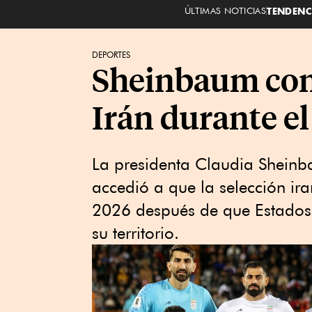
ÚLTIMAS NOTICIAS
TENDENC
DEPORTES
Sheinbaum conf
Irán durante e
La ⁠presidenta Claudia ‌Sheinb
‌accedió a ​que la selección i
2026 ⁠después ⁠de que ‌Estados 
su territorio.