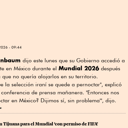
2026 - 09:44
einbaum
dijo este lunes que su Gobierno accedió a
Mundial 2026
cte en México durante el
⁠después
 que no quería alojarlos en su territorio.
e la selección iraní se quede a pernoctar", explicó
 conferencia de prensa mañanera. "Entonces nos
tar en México? Dijimos sí, sin problema'", dijo.
r
n Tijuana para el Mundial ‘con permiso de FIFA’