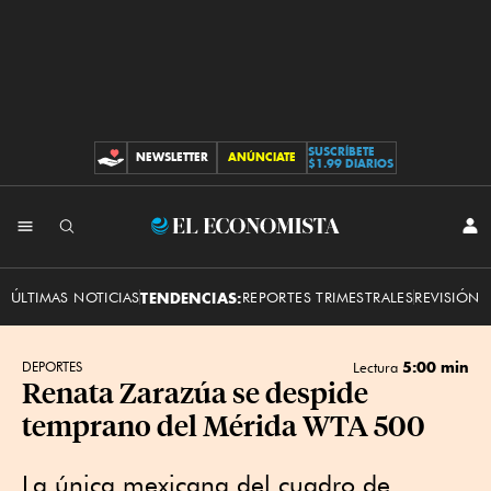
SUSCRÍBETE
NEWSLETTER
ANÚNCIATE
CONTRIBUCIONES
$1.99 DIARIOS
INI
El
SES
Economista
ÚLTIMAS NOTICIAS
TENDENCIAS:
REPORTES TRIMESTRALES
REVISIÓN 
5:00 min
DEPORTES
Lectura
Renata Zarazúa se despide
temprano del Mérida WTA 500
La única mexicana del cuadro de