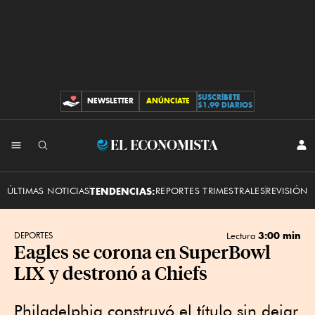
SUSCRÍBETE
NEWSLETTER
ANÚNCIATE
CONTRIBUCIONES
$1.99 DIARIOS
INI
El
SES
Economista
ÚLTIMAS NOTICIAS
TENDENCIAS:
REPORTES TRIMESTRALES
REVISIÓN 
3:00 min
DEPORTES
Lectura
Eagles se corona en SuperBowl
LIX y destronó a Chiefs
Philadelphia construyó el título sin dejar