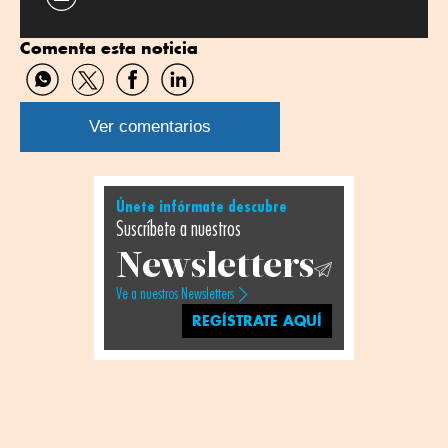
Comenta esta noticia
Compartir
Compartir
Compartir
Compartir
por
por
por
por
WhatsApp
Twitter
Facebook
Linkedin
Ver comentarios
Únete infórmate descubre
Suscríbete a nuestros
Newsletters
Ve a nuestros Newsletters
REGÍSTRATE AQUÍ