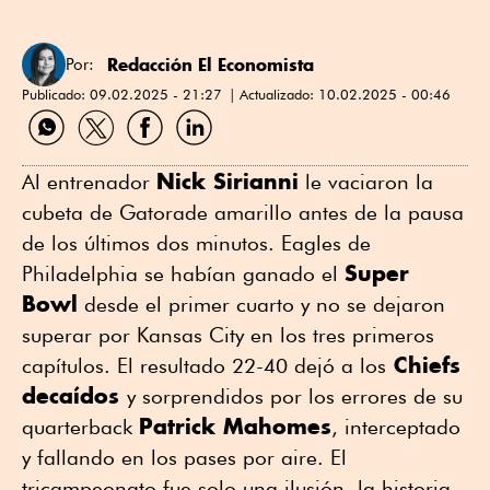
Redacción El Economista
Por:
Publicado:
09.02.2025 - 21:27
Actualizado:
10.02.2025 - 00:46
Compartir
Compartir
Compartir
Compartir
por
por
por
por
WhatsApp
Twitter
Facebook
Linkedin
Nick Sirianni
Al entrenador
le vaciaron la
cubeta de Gatorade amarillo antes de la pausa
de los últimos dos minutos. Eagles de
Super
Philadelphia se habían ganado el
Bowl
desde el primer cuarto y no se dejaron
superar por Kansas City en los tres primeros
Chiefs
capítulos. El resultado 22-40 dejó a los
decaídos
y sorprendidos por los errores de su
Patrick Mahomes
quarterback
, interceptado
y fallando en los pases por aire. El
tricampeonato fue solo una ilusión, la historia