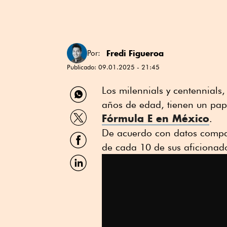
Fredi Figueroa
Por:
Publicado:
09.01.2025 - 21:45
Compartir
Los milennials y centennials
por
años de edad, tienen un pape
WhatsApp
Compartir
Fórmula E en México
.
por
Twitter
De acuerdo con datos compa
Compartir
por
de cada 10 de sus aficionad
Facebook
Compartir
por
Linkedin