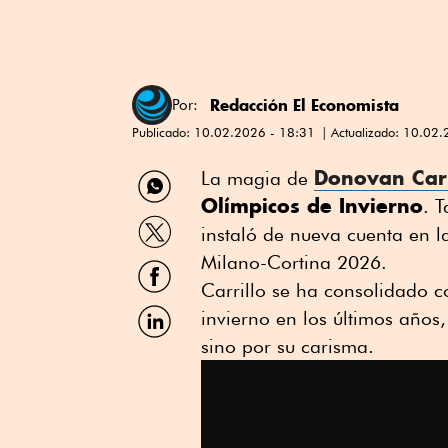
Redacción El Economista
Por:
Publicado:
10.02.2026 - 18:31
Actualizado:
10.02.
Compartir
Donovan Carr
La magia de
por
Olímpicos de Invierno
. 
WhatsApp
Compartir
instaló de nueva cuenta en l
por
Twitter
Milano-Cortina 2026.
Compartir
por
Carrillo se ha consolidado 
Facebook
Compartir
invierno en los últimos años, 
por
sino por su carisma.
Linkedin