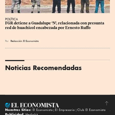
POLÍTICA
FGR detiene a Guadalupe ‘N’, relacionada con presunta 
red de huachicol encabezada por Ernesto Ruffo
Por
Redacción El Economista
Noticias Recomendadas
Nuestros Sitios:
El Economista
El Empresario
Club El Economista
Subir
Publicidad:
Mediakit