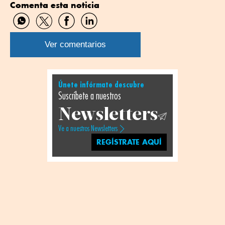
Comenta esta noticia
Compartir
Compartir
Compartir
Compartir
por
por
por
por
WhatsApp
Twitter
Facebook
Linkedin
Ver comentarios
Únete infórmate descubre
Suscríbete a nuestros
Newsletters
Ve a nuestros Newsletters
REGÍSTRATE AQUÍ