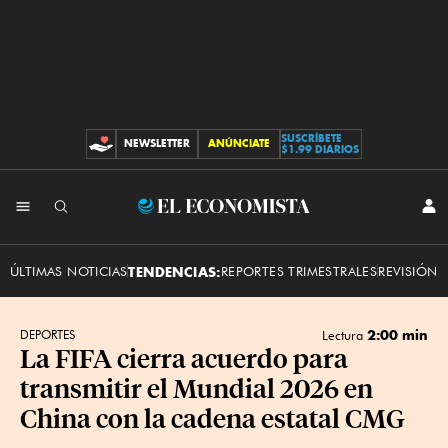
SUSCRÍBETE
NEWSLETTER
ANÚNCIATE
CONTRIBUCIONES
$1.99 DIARIOS
INI
El
SES
Economista
ÚLTIMAS NOTICIAS
TENDENCIAS:
REPORTES TRIMESTRALES
REVISIÓN 
2:00 min
DEPORTES
Lectura
La FIFA cierra acuerdo para
transmitir el Mundial 2026 en
China con la cadena estatal CMG