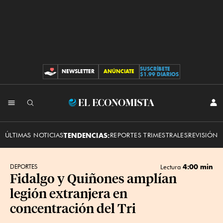
SUSCRÍBETE
NEWSLETTER
ANÚNCIATE
CONTRIBUCIONES
$1.99 DIARIOS
INI
El
SES
Economista
ÚLTIMAS NOTICIAS
TENDENCIAS:
REPORTES TRIMESTRALES
REVISIÓN 
4:00 min
DEPORTES
Lectura
Fidalgo y Quiñones amplían
legión extranjera en
concentración del Tri