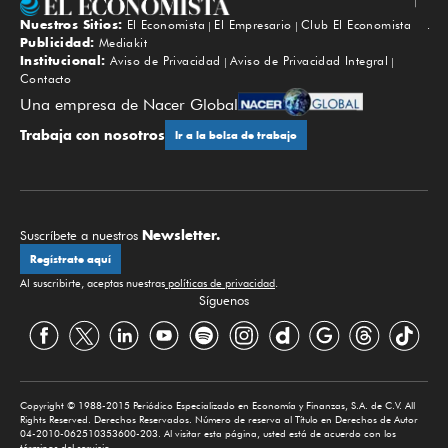
Nuestros Sitios:
El Economista
El Empresario
Club El Economista
Subir
Publicidad:
Mediakit
Institucional:
Aviso de Privacidad
Aviso de Privacidad Integral
Contacto
Una empresa de Nacer Global
Trabaja con nosotros
Ir a la bolsa de trabajo
Newsletter.
Suscríbete a nuestros
Regístrate aquí
Al suscribirte, aceptas nuestras
políticas de privacidad
.
Síguenos
Copyright © 1988-2015 Periódico Especializado en Economía y Finanzas, S.A. de C.V. All
Rights Reserved. Derechos Reservados. Número de reserva al Título en Derechos de Autor
04-2010-062510353600-203. Al visitar esta página, usted está de acuerdo con los
términos del servicio