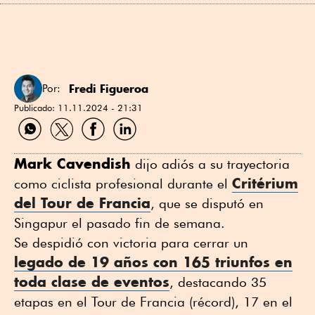
Fredi Figueroa
Por:
Publicado:
11.11.2024 - 21:31
Compartir
Compartir
Compartir
Compartir
por
por
por
por
WhatsApp
Twitter
Facebook
Linkedin
Mark Cavendish
dijo adiós a su trayectoria
Critérium
como ciclista profesional durante el
del Tour de Francia
, que se disputó en
Singapur el pasado fin de semana.
Se despidió con victoria para cerrar un
legado de 19 años con 165 triunfos en
toda clase de eventos
, destacando 35
etapas en el Tour de Francia (récord), 17 en el