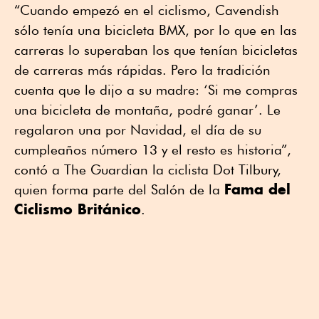
“Cuando empezó en el ciclismo, Cavendish
sólo tenía una bicicleta BMX, por lo que en las
carreras lo superaban los que tenían bicicletas
de carreras más rápidas. Pero la tradición
cuenta que le dijo a su madre: ‘Si me compras
una bicicleta de montaña, podré ganar’. Le
regalaron una por Navidad, el día de su
cumpleaños número 13 y el resto es historia”,
contó a The Guardian la ciclista Dot Tilbury,
Fama del
quien forma parte del Salón de la
Ciclismo Británico
.