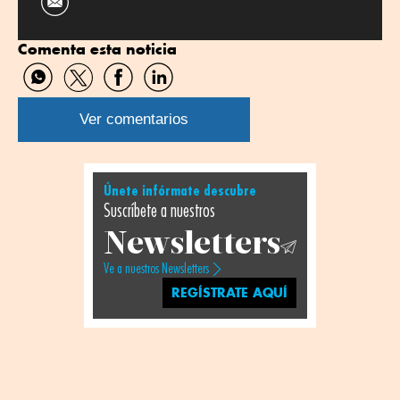
Comenta esta noticia
Compartir
Compartir
Compartir
Compartir
por
por
por
por
WhatsApp
Twitter
Facebook
Linkedin
Ver comentarios
Únete infórmate descubre
Suscríbete a nuestros
Newsletters
Ve a nuestros Newsletters
REGÍSTRATE AQUÍ