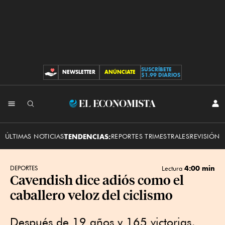
SUSCRÍBETE
NEWSLETTER
ANÚNCIATE
CONTRIBUCIONES
$1.99 DIARIOS
INI
El
SES
Economista
ÚLTIMAS NOTICIAS
TENDENCIAS:
REPORTES TRIMESTRALES
REVISIÓN 
4:00 min
DEPORTES
Lectura
Cavendish dice adiós como el
caballero veloz del ciclismo
Después de 19 años y 165 victorias,