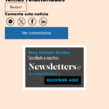
Beisbol
Comenta esta noticia
Compartir
Compartir
Compartir
Compartir
por
por
por
por
WhatsApp
Twitter
Facebook
Linkedin
Ver comentarios
Únete infórmate descubre
Suscríbete a nuestros
Newsletters
Ve a nuestros Newsletters
REGÍSTRATE AQUÍ