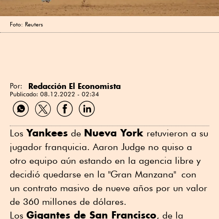
Foto: Reuters
Redacción El Economista
Por:
Publicado:
08.12.2022 - 02:34
Compartir
Compartir
Compartir
Compartir
por
por
por
por
WhatsApp
Twitter
Facebook
Linkedin
Yankees
Nueva York
Los
de
retuvieron a su
jugador franquicia. Aaron Judge no quiso a
otro equipo aún estando en la agencia libre y
decidió quedarse en la "Gran Manzana" con
un contrato masivo de nueve años por un valor
de 360 millones de dólares.
Gigantes de San Francisco
Los
, de la