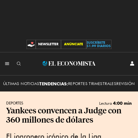
SUSCRÍBETE
NEWSLETTER
ANÚNCIATE
CONTRIBUCIONES
$1.99 DIARIOS
INI
El
SES
Economista
ÚLTIMAS NOTICIAS
TENDENCIAS:
REPORTES TRIMESTRALES
REVISIÓN 
4:00 min
DEPORTES
Lectura
Yankees convencen a Judge con
360 millones de dólares
El jonronero icónico de la Liga