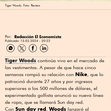
Tiger Woods. Foto: Reuters
Redacción El Economista
Por:
Publicado:
13.02.2024 - 20:22
Compartir
Compartir
Compartir
Compartir
por
por
por
por
WhatsApp
Twitter
Facebook
Linkedin
Tiger Woods
continúa vivo en el mercado de
las vestimentas. A pesar de que hace cinco
Nike
semanas rompió su relación con
, que lo
patrocinó durante 27 años y por ingresos
superiores a los 500 millones de dólares, el
experimentado golfista anunció su nueva línea
de ropa, que se llamará Sun day red.
Sun day red
Woods
Con
,
lanzará al