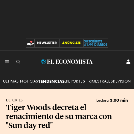
SUSCRÍBETE
NEWSLETTER
ANÚNCIATE
CONTRIBUCIONES
$1.99 DIARIOS
INI
El
SES
Economista
ÚLTIMAS NOTICIAS
TENDENCIAS:
REPORTES TRIMESTRALES
REVISIÓN 
3:00 min
DEPORTES
Lectura
Tiger Woods decreta el
renacimiento de su marca con
"Sun day red"