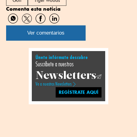
Golf
Tiger Woods
Comenta esta noticia
Compartir
Compartir
Compartir
Compartir
por
por
por
por
WhatsApp
Twitter
Facebook
Linkedin
Ver comentarios
Únete infórmate descubre
Suscríbete a nuestros
Newsletters
Ve a nuestros Newsletters
REGÍSTRATE AQUÍ