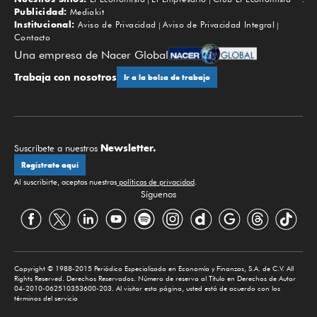
Subir
Publicidad:
Mediakit
Institucional:
Aviso de Privacidad
Aviso de Privacidad Integral
Contacto
Una empresa de Nacer Global
Trabaja con nosotros
Ir a la bolsa de trabajo
Newsletter.
Suscríbete a nuestros
Regístrate aquí
Al suscribirte, aceptas nuestras
políticas de privacidad
.
Síguenos
Copyright © 1988-2015 Periódico Especializado en Economía y Finanzas, S.A. de C.V. All
Rights Reserved. Derechos Reservados. Número de reserva al Título en Derechos de Autor
04-2010-062510353600-203. Al visitar esta página, usted está de acuerdo con los
términos del servicio