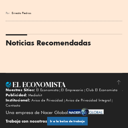
Por
Ernesto Piedras
Noticias Recomendadas
Nuestros Sitios:
El Economista
El Empresario
Club El Economista
Subir
Publicidad:
Mediakit
Institucional:
Aviso de Privacidad
Aviso de Privacidad Integral
Contacto
Una empresa de Nacer Global
Trabaja con nosotros
Ir a la bolsa de trabajo