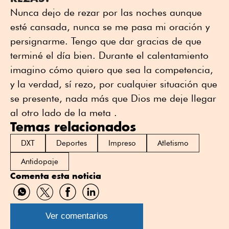
Nunca dejo de rezar por las noches aunque
esté cansada, nunca se me pasa mi oración y
persignarme. Tengo que dar gracias de que
terminé el día bien. Durante el calentamiento
imagino cómo quiero que sea la competencia,
y la verdad, sí rezo, por cualquier situación que
se presente, nada más que Dios me deje llegar
al otro lado de la meta .
Temas relacionados
DXT
Deportes
Impreso
Atletismo
Antidopaje
Comenta esta noticia
Compartir
Compartir
Compartir
Compartir
por
por
por
por
WhatsApp
Twitter
Facebook
Linkedin
Ver comentarios