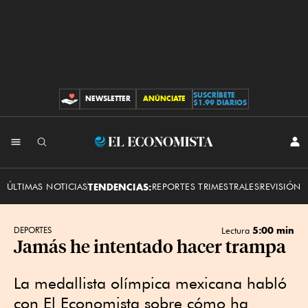
SUSCRÍBETE
NEWSLETTER
ANÚNCIATE
CONTRIBUCIONES
$1.99 DIARIOS
INI
El
SES
Economista
ÚLTIMAS NOTICIAS
TENDENCIAS:
REPORTES TRIMESTRALES
REVISIÓN 
5:00 min
DEPORTES
Lectura
Jamás he intentado hacer trampa
La medallista olímpica mexicana habló
con El Economista sobre cómo ha