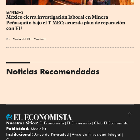
EMPRESAS
México cierra investigación laboral en Minera 
Peñasquito bajo el T-MEC; acuerda plan de reparación 
con EU
Por
María del Pilar Martínez
Noticias Recomendadas
Nuestros Sitios:
El Economista
El Empresario
Club El Economista
Subir
Publicidad:
Mediakit
Institucional:
Aviso de Privacidad
Aviso de Privacidad Integral
Contacto