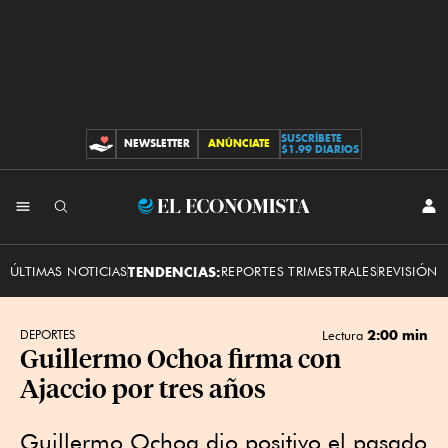
SUSCRÍBETE
NEWSLETTER
ANÚNCIATE
CONTRIBUCIONES
$1.99 DIARIOS
INI
El
SES
Economista
ÚLTIMAS NOTICIAS
TENDENCIAS:
REPORTES TRIMESTRALES
REVISIÓN 
2:00 min
DEPORTES
Lectura
Guillermo Ochoa firma con
Ajaccio por tres años
Guillermo Ochoa dio positivo el pasado