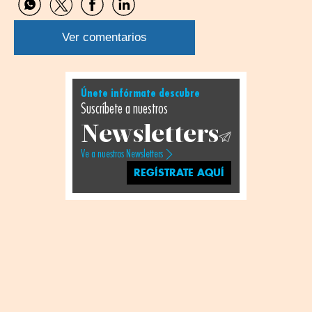
Compartir
Compartir
Compartir
Compartir
por
por
por
por
WhatsApp
Twitter
Facebook
Linkedin
Ver comentarios
Únete infórmate descubre
Suscríbete a nuestros
Newsletters
Ve a nuestros Newsletters
REGÍSTRATE AQUÍ