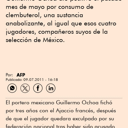
mes de mayo por consumo de
clembuterol, una sustancia
anabolizante, al igual que esos cuatro
jugadores, compañeros suyos de la
selección de México.
AFP
Por:
Publicado:
09.07.2011 - 16:18
Compartir
Compartir
Compartir
Compartir
por
por
por
por
WhatsApp
Twitter
Facebook
Linkedin
El portero mexicano Guillermo Ochoa fichó
por tres años con el Ajaccio francés, después
de que el jugador quedara exculpado por su
federación nacional tras haber sido acusado