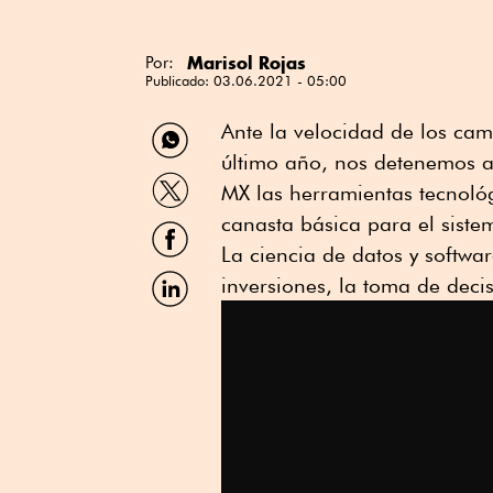
Marisol Rojas
Por:
Publicado:
03.06.2021 - 05:00
Compartir
Ante la velocidad de los cam
por
último año, nos detenemos a
WhatsApp
Compartir
MX las herramientas tecnológ
por
Twitter
canasta básica para el siste
Compartir
por
La ciencia de datos y softwa
Facebook
Compartir
inversiones, la toma de deci
por
Linkedin