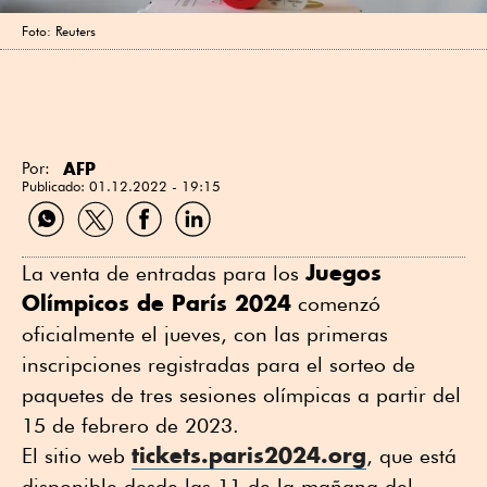
Foto: Reuters
AFP
Por:
Publicado:
01.12.2022 - 19:15
Compartir
Compartir
Compartir
Compartir
por
por
por
por
WhatsApp
Twitter
Facebook
Linkedin
Juegos
La venta de entradas para los
Olímpicos de París 2024
comenzó
oficialmente el jueves, con las primeras
inscripciones registradas para el sorteo de
paquetes de tres sesiones olímpicas a partir del
15 de febrero de 2023.
tickets.paris2024.org
El sitio web
, que está
disponible desde las 11 de la mañana del