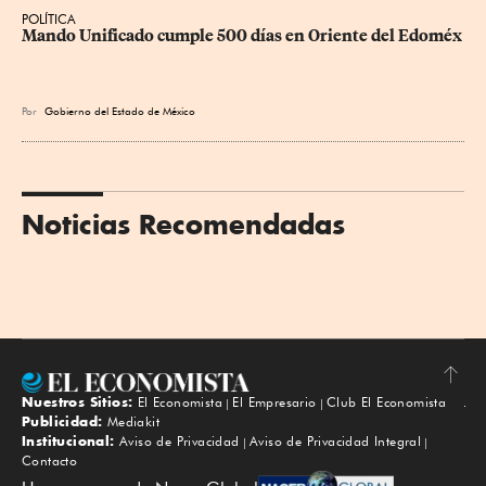
POLÍTICA
Mando Unificado cumple 500 días en Oriente del Edoméx
Por
Gobierno del Estado de México
Noticias Recomendadas
Nuestros Sitios:
El Economista
El Empresario
Club El Economista
Subir
Publicidad:
Mediakit
Institucional:
Aviso de Privacidad
Aviso de Privacidad Integral
Contacto