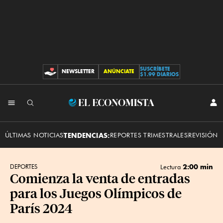
SUSCRÍBETE
NEWSLETTER
ANÚNCIATE
CONTRIBUCIONES
$1.99 DIARIOS
INI
El
SES
Economista
ÚLTIMAS NOTICIAS
TENDENCIAS:
REPORTES TRIMESTRALES
REVISIÓN 
2:00 min
DEPORTES
Lectura
Comienza la venta de entradas
para los Juegos Olímpicos de
París 2024