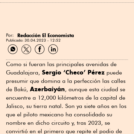
Redacción El Economista
Por:
Publicado:
30.04.2023 - 12:52
Compartir
Compartir
Compartir
Compartir
por
por
por
por
WhatsApp
Twitter
Facebook
Linkedin
Como si fueran las principales avenidas de
Sergio ‘Checo’ Pérez
Guadalajara,
puede
presumir que domina a la perfección las calles
Azerbaiyán
de Bakú,
, aunque esta ciudad se
encuentre a 12,000 kilómetros de la capital de
Jalisco, su tierra natal. Son ya siete años en los
que el piloto mexicano ha consolidado su
nombre en dicho circuito y, tras 2023, se
convirtió en el primero que repite el podio de