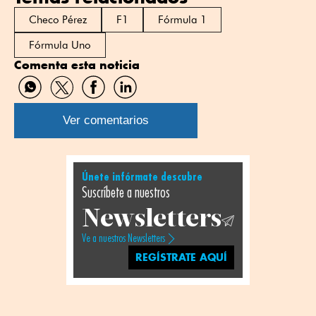
Checo Pérez
F1
Fórmula 1
Fórmula Uno
Comenta esta noticia
Compartir
Compartir
Compartir
Compartir
por
por
por
por
WhatsApp
Twitter
Facebook
Linkedin
Ver comentarios
Únete infórmate descubre
Suscríbete a nuestros
Newsletters
Ve a nuestros Newsletters
REGÍSTRATE AQUÍ