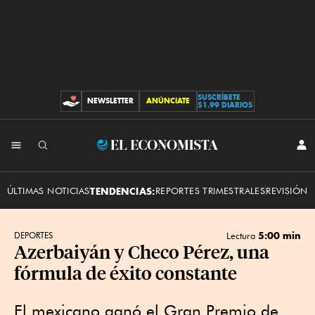
SUSCRÍBETE
NEWSLETTER
ANÚNCIATE
CONTRIBUCIONES
$1.99 DIARIOS
INI
El
SES
Economista
ÚLTIMAS NOTICIAS
TENDENCIAS:
REPORTES TRIMESTRALES
REVISIÓN 
5:00 min
DEPORTES
Lectura
Azerbaiyán y Checo Pérez, una
fórmula de éxito constante
El mexicano ganó el Gran Premio de