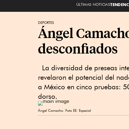
ÚLTIMAS NOTICIAS
TENDENC
DEPORTES
Ángel Camacho:
desconfiados
La diversidad de preseas int
revelaron el potencial del na
a México en cinco pruebas: 5
dorso.
Ángel Camacho. Foto EE: Especial