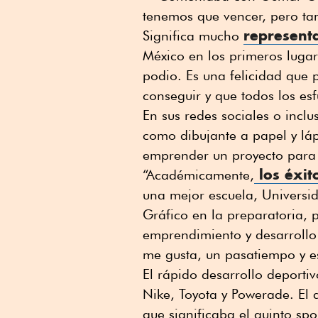
tenemos que vencer, pero ta
represent
Significa mucho
México en los primeros lugar
podio. Es una felicidad que
conseguir y que todos los es
En sus redes sociales o inclu
como dibujante a papel y lápi
emprender un proyecto para
los éxit
“Académicamente,
una mejor escuela, Universid
Gráfico en la preparatoria, 
emprendimiento y desarrollo 
me gusta, un pasatiempo y es
El rápido desarrollo deport
Nike, Toyota y Powerade. El 
que significaba el quinto sp