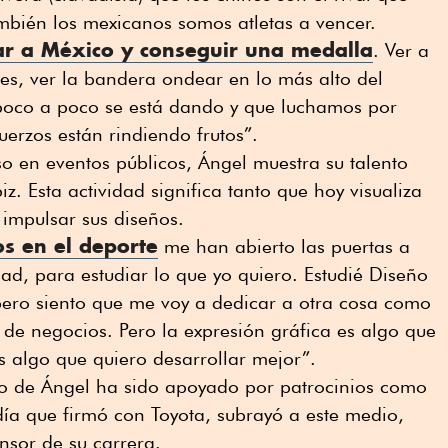
mbién los mexicanos somos atletas a vencer.
ar a México y conseguir una medalla
. Ver a
es, ver la bandera ondear en lo más alto del
 poco a poco se está dando y que luchamos por
fuerzos están rindiendo frutos”.
so en eventos públicos, Ángel muestra su talento
z. Esta actividad significa tanto que hoy visualiza
 impulsar sus diseños.
os en el deporte
me han abierto las puertas a
ad, para estudiar lo que yo quiero. Estudié Diseño
pero siento que me voy a dedicar a otra cosa como
de negocios. Pero la expresión gráfica es algo que
 algo que quiero desarrollar mejor”.
ivo de Ángel ha sido apoyado por patrocinios como
día que firmó con Toyota, subrayó a este medio,
onsor de su carrera.