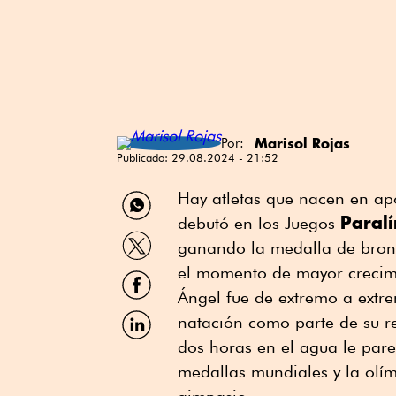
Marisol Rojas
Por:
Publicado:
29.08.2024 - 21:52
Compartir
Hay atletas que nacen en a
por
Paral
debutó en los Juegos
WhatsApp
Compartir
ganando la medalla de bronc
por
Twitter
el momento de mayor crecimi
Compartir
por
Ángel fue de extremo a extrem
Facebook
Compartir
natación como parte de su re
por
dos horas en el agua le par
Linkedin
medallas mundiales y la olím