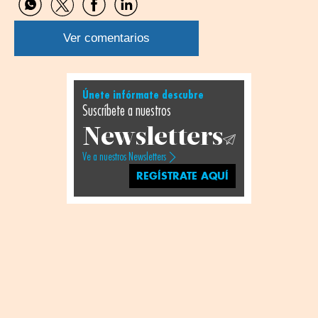
Compartir
Compartir
Compartir
Compartir
por
por
por
por
WhatsApp
Twitter
Facebook
Linkedin
Ver comentarios
Únete infórmate descubre
Suscríbete a nuestros
Newsletters
Ve a nuestros Newsletters
REGÍSTRATE AQUÍ