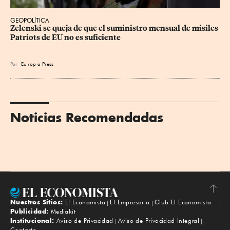
GEOPOLÍTICA
Zelenski se queja de que el suministro mensual de misiles 
Patriots de EU no es suficiente
Por
Eu
rop
a Press
Noticias Recomendadas
Nuestros Sitios:
El Economista
El Empresario
Club El Economista
Subir
Publicidad:
Mediakit
Institucional:
Aviso de Privacidad
Aviso de Privacidad Integral
Contacto