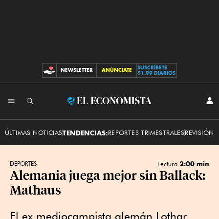
SUSCRÍBETE
NEWSLETTER
ANÚNCIATE
CONTRIBUCIONES
$1.99 DIARIOS
INI
El
SES
Economista
ÚLTIMAS NOTICIAS
TENDENCIAS:
REPORTES TRIMESTRALES
REVISIÓN 
2:00 min
DEPORTES
Lectura
Alemania juega mejor sin Ballack:
Mathaus
El ex mediocampista alemán Lothar