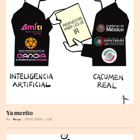
Ya merito
Por
Perujo .
29/07/2026 - 2:54