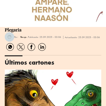
Plegaria
Por:
Perujo .
Publicado:
25.09.2025 - 03:06
Actualizado:
25.09.2025 - 03:06
Compartir
Compartir
Compartir
Compartir
por
por
por
por
WhatsApp
Twitter
Facebook
Linkedin
Últimos cartones