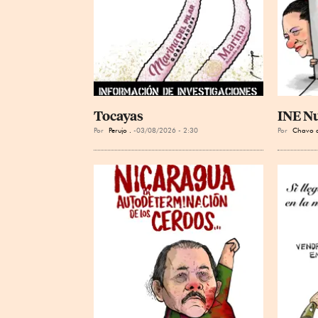
Tocayas
INE N
Por
Perujo .
03/08/2026 - 2:30
Por
Chavo d