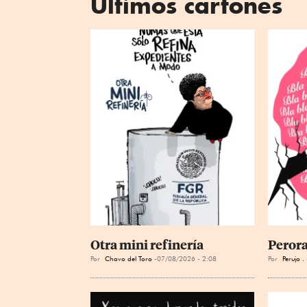
Últimos cartones
Otra mini refinería
Perora
Por
Chavo del Toro
07/08/2026 - 2:08
Por
Perujo .