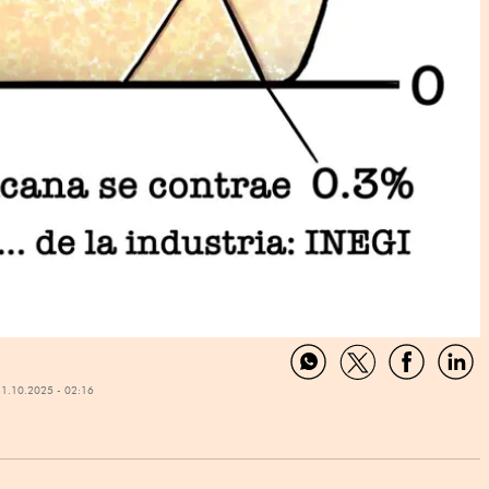
Compartir
Compartir
Comparti
Com
31.10.2025 - 02:16
por
por
por
por
WhatsApp
Twitter
Facebook
Link