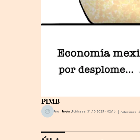
PIMB
Por:
Perujo .
Publicado:
31.10.2025 - 02:16
Actualizado: