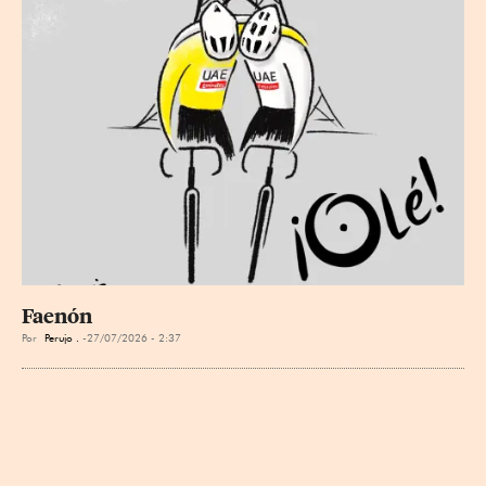
Faenón
Por
Perujo .
27/07/2026 - 2:37