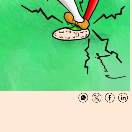
Compartir
Compartir
Comparti
Com
por
por
por
por
WhatsApp
Twitter
Facebook
Link