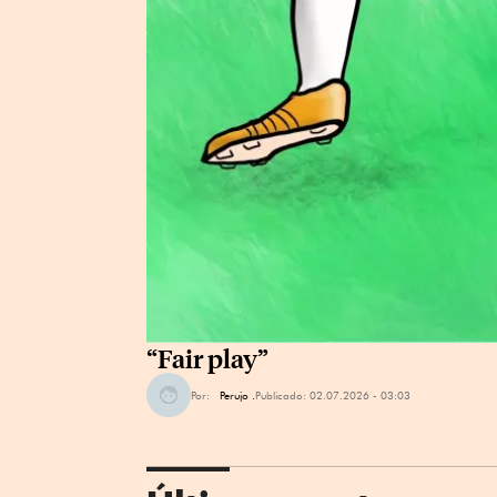
“Fair play”
Por:
Perujo .
Publicado:
02.07.2026 - 03:03