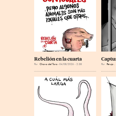
Rebelión en la cuarta
Captu
Por
Chavo del Toro
04/08/2026 - 2:38
Por
Perujo .