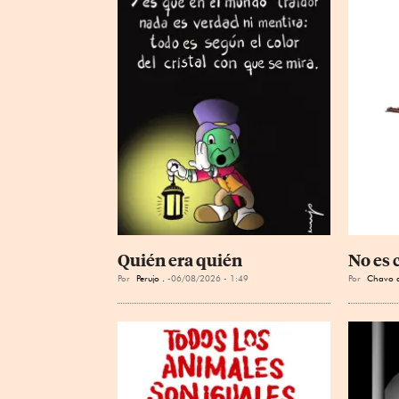
Quién era quién
No es 
Por
Perujo .
06/08/2026 - 1:49
Por
Chavo d