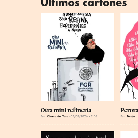
Últimos cartones
Otra mini refinería
Perora
Por
Chavo del Toro
07/08/2026 - 2:08
Por
Perujo .