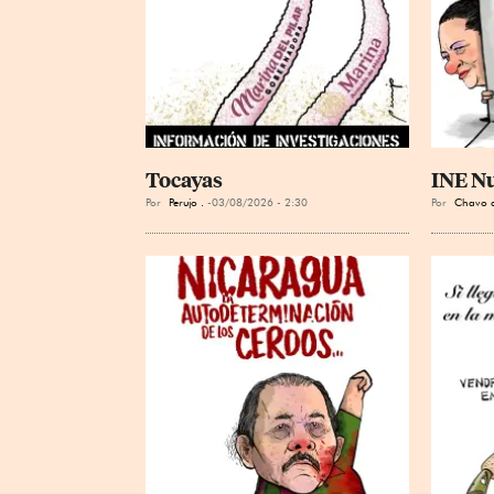
Tocayas
INE N
Por
Perujo .
03/08/2026 - 2:30
Por
Chavo d