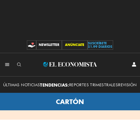
SUSCRÍBETE
NEWSLETTER
ANÚNCIATE
CONTRIBUCIONES
$1.99 DIARIOS
INI
El
SES
Economista
ÚLTIMAS NOTICIAS
TENDENCIAS:
REPORTES TRIMESTRALES
REVISIÓN 
CARTÓN