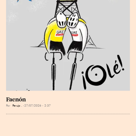
Faenón
Por
Perujo .
27/07/2026 - 2:37