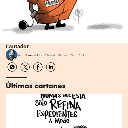
Cantador
Por:
Chavo del Toro
Publicado:
03.06.2026 - 02:14
Compartir
Compartir
Compartir
Compartir
por
por
por
por
WhatsApp
Twitter
Facebook
Linkedin
Últimos cartones