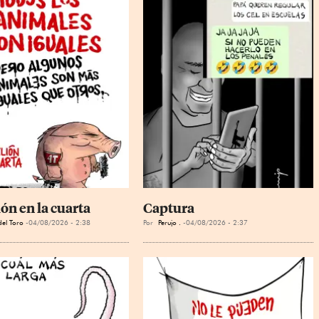
ón en la cuarta
Captura
el Toro
04/08/2026 - 2:38
Por
Perujo .
04/08/2026 - 2:37