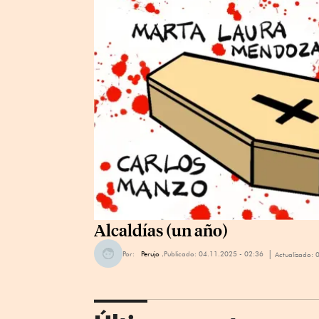
Alcaldías (un año)
Por:
Perujo .
Publicado:
04.11.2025 - 02:36
Actualizado: