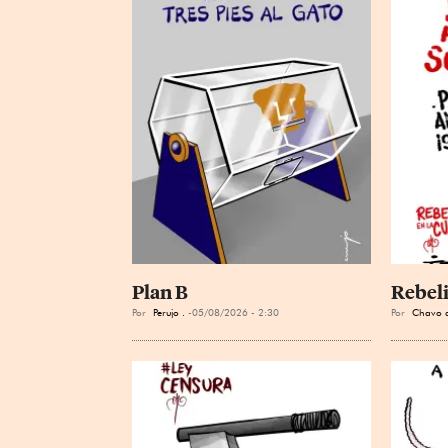
Plan B
Rebeli
Por
Perujo .
05/08/2026 - 2:30
Por
Chavo d