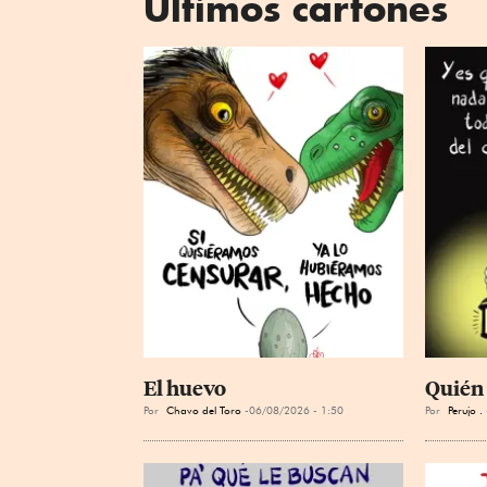
Últimos cartones
El huevo
Quién 
Por
Chavo del Toro
06/08/2026 - 1:50
Por
Perujo .