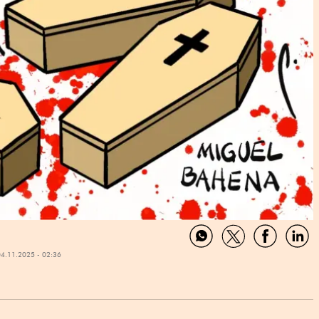
Compartir
Compartir
Comparti
Com
04.11.2025 - 02:36
por
por
por
por
WhatsApp
Twitter
Facebook
Link