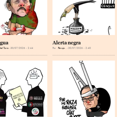
agua
Alerta negra
el Toro
30/07/2026 - 2:44
Por
Perujo .
30/07/2026 - 2:40