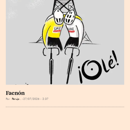
Faenón
Por
Perujo .
27/07/2026 - 2:37