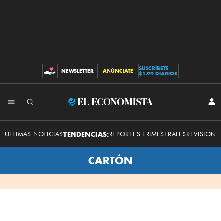
SUSCRÍBETE
NEWSLETTER
ANÚNCIATE
CONTRIBUCIONES
$1.99 DIARIOS
INI
El
SES
Economista
ÚLTIMAS NOTICIAS
TENDENCIAS:
REPORTES TRIMESTRALES
REVISIÓN 
CARTÓN