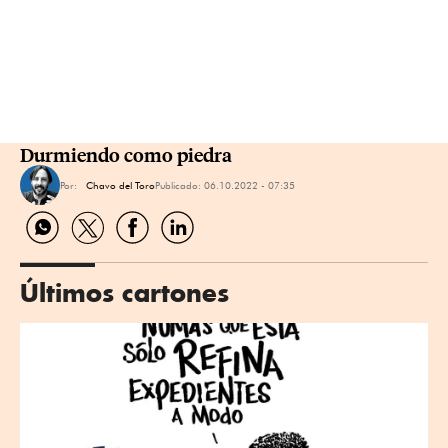
Durmiendo como piedra
Por:
Chavo del Toro
Publicado:
06.10.2022 - 07:35
Compartir
Compartir
Compartir
Compartir
por
por
por
por
WhatsApp
Twitter
Facebook
Linkedin
Últimos cartones