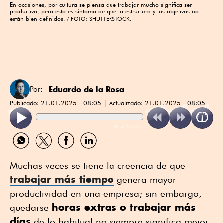
En ocasiones, por cultura se piensa que trabajar mucho significa ser
productivo, pero esto es síntoma de que la estructura y los objetivos no
están bien definidos.
FOTO: SHUTTERSTOCK.
Eduardo de la Rosa
Por:
Publicado:
21.01.2025 - 08:05
Actualizado:
21.01.2025 - 08:05
ReadSpeaker
Compartir
Compartir
Compartir
Compartir
por
por
por
por
WhatsApp
Twitter
Facebook
Linkedin
Muchas veces se tiene la creencia de que
trabajar más tiempo
genera mayor
productividad en una empresa; sin embargo,
horas extras o trabajar más
quedarse
días
de lo habitual no siempre significa mejor