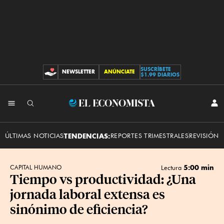
SUSCRÍBETE
NEWSLETTER
ANÚNCIATE
CONTRIBUCIONES
$1.99 DIARIOS
INI
El
SES
Economista
ÚLTIMAS NOTICIAS
TENDENCIAS:
REPORTES TRIMESTRALES
REVISIÓN 
5:00 min
CAPITAL HUMANO
Lectura
Tiempo vs productividad: ¿Una
jornada laboral extensa es
sinónimo de eficiencia?