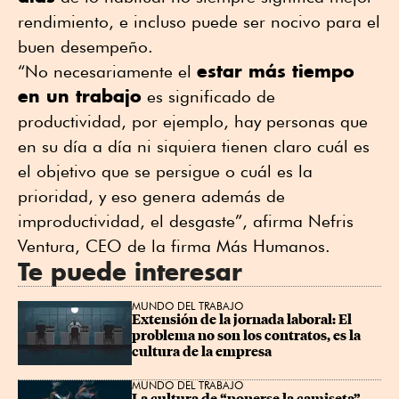
rendimiento, e incluso puede ser nocivo para el
buen desempeño.
estar más tiempo
“No necesariamente el
en un trabajo
es significado de
productividad, por ejemplo, hay personas que
en su día a día ni siquiera tienen claro cuál es
el objetivo que se persigue o cuál es la
prioridad, y eso genera además de
improductividad, el desgaste”, afirma Nefris
Ventura, CEO de la firma Más Humanos.
Te puede interesar
MUNDO DEL TRABAJO
Extensión de la jornada laboral: El 
problema no son los contratos, es la 
cultura de la empresa
MUNDO DEL TRABAJO
La cultura de “ponerse la camiseta” 