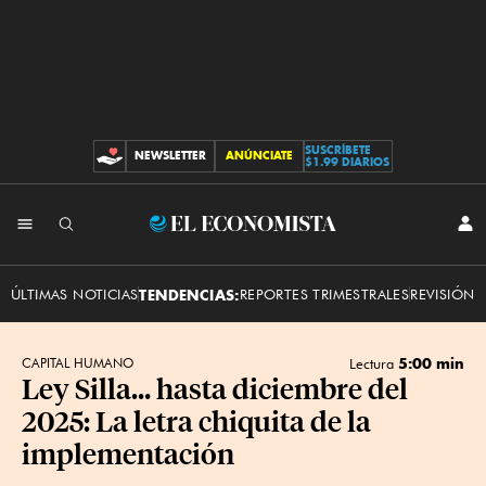
SUSCRÍBETE
NEWSLETTER
ANÚNCIATE
CONTRIBUCIONES
$1.99 DIARIOS
INI
El
SES
Economista
ÚLTIMAS NOTICIAS
TENDENCIAS:
REPORTES TRIMESTRALES
REVISIÓN 
5:00 min
CAPITAL HUMANO
Lectura
Ley Silla… hasta diciembre del
2025: La letra chiquita de la
implementación