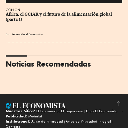
OPINIÓN
África, el GCIAR y el futuro de la alimentación global 
(parte 1)
Por
Redacción el Economista
Noticias Recomendadas
Nuestros Sitios:
El Economista
El Empresario
Club El Economista
Subir
Publicidad:
Mediakit
Institucional:
Aviso de Privacidad
Aviso de Privacidad Integral
Contacto