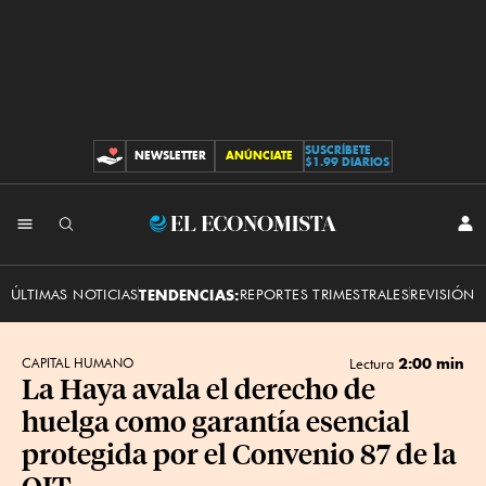
SUSCRÍBETE
NEWSLETTER
ANÚNCIATE
CONTRIBUCIONES
$1.99 DIARIOS
INI
El
SES
Economista
ÚLTIMAS NOTICIAS
TENDENCIAS:
REPORTES TRIMESTRALES
REVISIÓN 
2:00 min
CAPITAL HUMANO
Lectura
La Haya avala el derecho de
huelga como garantía esencial
protegida por el Convenio 87 de la
OIT