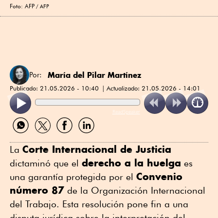
Foto: AFP
AFP
María del Pilar Martínez
Por:
Publicado:
21.05.2026 - 10:40
Actualizado:
21.05.2026 - 14:01
ReadSpeaker
Compartir
Compartir
Compartir
Compartir
por
por
por
por
WhatsApp
Twitter
Facebook
Linkedin
Corte Internacional de Justicia
La
derecho a la huelga
dictaminó que el
es
Convenio
una garantía protegida por el
número 87
de la Organización Internacional
del Trabajo. Esta resolución pone fin a una
disputa jurídica sobre la interpretación del