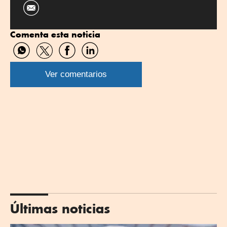
Comenta esta noticia
Compartir
Compartir
Compartir
Compartir
por
por
por
por
WhatsApp
Twitter
Facebook
Linkedin
Ver comentarios
Últimas noticias