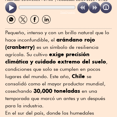
ReadSpeaker
Compartir
Compartir
Compartir
Compartir
por
por
por
por
WhatsApp
Twitter
Facebook
Linkedin
Pequeño, intenso y con un brillo natural que lo
arándano rojo
hace inconfundible, el
(cranberry)
es un símbolo de resiliencia
exige precisión
agrícola. Su cultivo
climática y cuidado extremo del suelo
,
condiciones que solo se cumplen en pocos
Chile
lugares del mundo. Este año,
se
consolidó como el mayor productor mundial,
30,000 toneladas
cosechando
en una
temporada que marcó un antes y un después
para la industria.
En el sur del país, donde los humedales