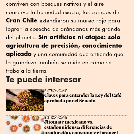
conviven con bosques nativos y el aire
conserva la humedad exacta, los campos de
Cran Chile
extendieron su marea roja para
lograr la cosecha de arándanos más grande
Sin artificios ni atajos: solo
del planeta.
agricultura de precisión, conocimiento
aplicado
y una comunidad que entiende que
la grandeza también se mide en cómo se
trabaja la tierra.
Te puede interesar
BISTRONOMIE
Claves para entender la Ley del Café 
aprobada por el Senado
BISTRONOMIE
Jitomate mexicano vs. 
estadounidense: diferencias de 
producción, consumo y el arancel 