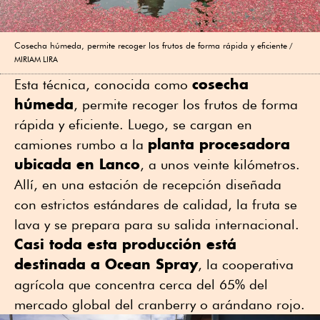
Cosecha húmeda, permite recoger los frutos de forma rápida y eficiente
MIRIAM LIRA
cosecha
Esta técnica, conocida como
húmeda
, permite recoger los frutos de forma
rápida y eficiente. Luego, se cargan en
planta procesadora
camiones rumbo a la
ubicada en Lanco
, a unos veinte kilómetros.
Allí, en una estación de recepción diseñada
con estrictos estándares de calidad, la fruta se
lava y se prepara para su salida internacional.
Casi toda esta producción está
destinada a Ocean Spray
, la cooperativa
agrícola que concentra cerca del 65% del
mercado global del cranberry o arándano rojo.