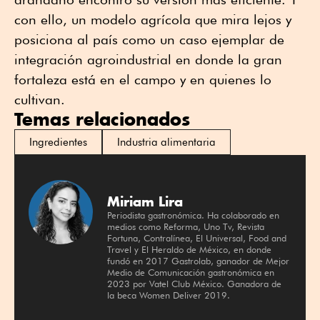
con ello, un modelo agrícola que mira lejos y
posiciona al país como un caso ejemplar de
integración agroindustrial en donde la gran
fortaleza está en el campo y en quienes lo
cultivan.
Temas relacionados
Ingredientes
Industria alimentaria
Miriam Lira
Periodista gastronómica. Ha colaborado en
medios como Reforma, Uno Tv, Revista
Fortuna, Contralínea, El Universal, Food and
Travel y El Heraldo de México, en donde
fundó en 2017 Gastrolab, ganador de Mejor
Medio de Comunicación gastronómica en
2023 por Vatel Club México. Ganadora de
la beca Women Deliver 2019.