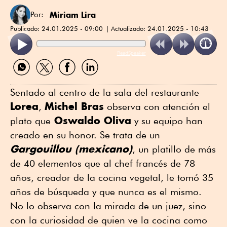
Miriam Lira
Por:
Publicado:
24.01.2025 - 09:00
Actualizado:
24.01.2025 - 10:43
ReadSpeaker
Compartir
Compartir
Compartir
Compartir
por
por
por
por
WhatsApp
Twitter
Facebook
Linkedin
Sentado al centro de la sala del restaurante
Lorea
Michel Bras
,
observa con atención el
Oswaldo Oliva
plato que
y su equipo han
creado en su honor. Se trata de un
Gargouillou (mexicano)
, un platillo de más
de 40 elementos que al chef francés de 78
años, creador de la cocina vegetal, le tomó 35
años de búsqueda y que nunca es el mismo.
No lo observa con la mirada de un juez, sino
con la curiosidad de quien ve la cocina como