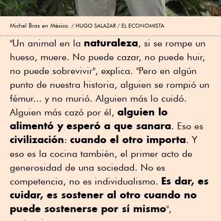
Michel Bras en México.
HUGO SALAZAR / EL ECONOMISTA
naturaleza
"Un animal en la
, si se rompe un
hueso, muere. No puede cazar, no puede huir,
no puede sobrevivir", explica. "Pero en algún
punto de nuestra historia, alguien se rompió un
fémur... y no murió. Alguien más lo cuidó.
alguien lo
Alguien más cazó por él,
alimentó y esperó a que sanara
. Eso es
civilización
cuando el otro importa
:
. Y
eso es la cocina también, el primer acto de
generosidad de una sociedad. No es
Es dar, es
competencia, no es individualismo.
cuidar, es sostener al otro cuando no
puede sostenerse por sí mismo
",