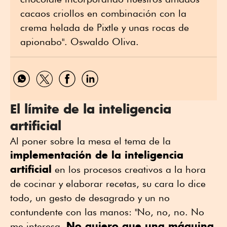
cacaos criollos en combinación con la
crema helada de Pixtle y unas rocas de
apionabo". Oswaldo Oliva.​
Compartir
Compartir
Compartir
Compartir
por
por
por
por
WhatsApp
Twitter
Facebook
Linkedin
El límite de la inteligencia
artificial
Al poner sobre la mesa el tema de la
implementación de la inteligencia
artificial
en los procesos creativos a la hora
de cocinar y elaborar recetas, su cara lo dice
todo, un gesto de desagrado y un no
contundente con las manos: "No, no, no. No
No quiero que una máquina
me interesa.