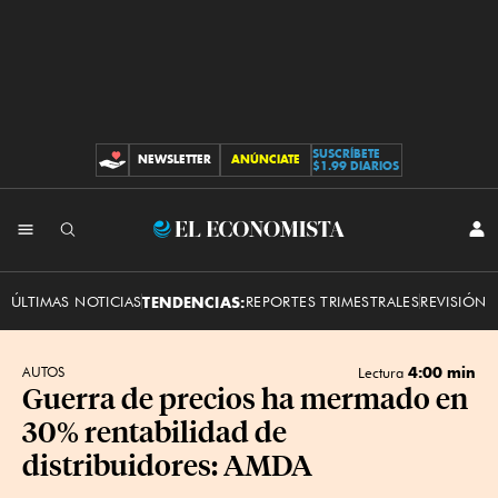
SUSCRÍBETE
NEWSLETTER
ANÚNCIATE
CONTRIBUCIONES
$1.99 DIARIOS
INI
El
SES
Economista
ÚLTIMAS NOTICIAS
TENDENCIAS:
REPORTES TRIMESTRALES
REVISIÓN 
4:00 min
AUTOS
Lectura
Guerra de precios ha mermado en
30% rentabilidad de
distribuidores: AMDA