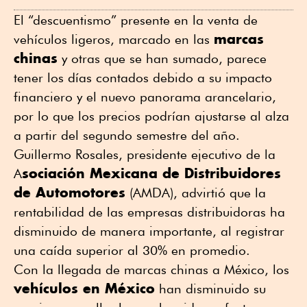
WhatsApp
Twitter
Facebook
Linkedin
El “descuentismo” presente en la venta de
marcas
vehículos ligeros, marcado en las
chinas
y otras que se han sumado, parece
tener los días contados debido a su impacto
financiero y el nuevo panorama arancelario,
por lo que los precios podrían ajustarse al alza
a partir del segundo semestre del año.
Guillermo Rosales, presidente ejecutivo de la
sociación Mexicana de Distribuidores
A
de Automotores
(AMDA), advirtió que la
rentabilidad de las empresas distribuidoras ha
disminuido de manera importante, al registrar
una caída superior al 30% en promedio.
Con la llegada de marcas chinas a México, los
vehículos en México
han disminuido su