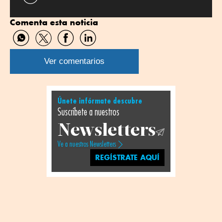
Comenta esta noticia
Compartir
Compartir
Compartir
Compartir
por
por
por
por
WhatsApp
Twitter
Facebook
Linkedin
Ver comentarios
Únete infórmate descubre
Suscríbete a nuestros
Newsletters
Ve a nuestros Newsletters
REGÍSTRATE AQUÍ