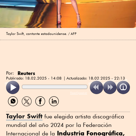
Taylor Swift, cantante estadounidense.
AFP
Reuters
Por:
Publicado:
18.02.2025 - 14:08
Actualizado:
18.02.2025 - 22:13
ReadSpeaker
Compartir
Compartir
Compartir
Compartir
por
por
por
por
WhatsApp
Twitter
Facebook
Linkedin
Taylor Swift
fue elegida artista discográfica
mundial del año 2024 por la Federación
Industria Fonográfica,
Internacional de la