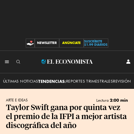
SUSCRÍBETE
NEWSLETTER
ANÚNCIATE
CONTRIBUCIONES
$1.99 DIARIOS
INI
El
SES
Economista
ÚLTIMAS NOTICIAS
TENDENCIAS:
REPORTES TRIMESTRALES
REVISIÓN 
2:00 min
ARTE E IDEAS
Lectura
Taylor Swift gana por quinta vez
el premio de la IFPI a mejor artista
discográfica del año