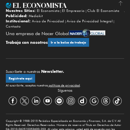
Nuestros Sitios:
El Economista
El Empresario
Club El Economista
Subir
Publicidad:
Mediakit
Institucional:
Aviso de Privacidad
Aviso de Privacidad Integral
Contacto
Una empresa de Nacer Global
Trabaja con nosotros
Ir a la bolsa de trabajo
Newsletter.
Suscríbete a nuestros
Regístrate aquí
Al suscribirte, aceptas nuestras
políticas de privacidad
.
Síguenos
Copyright © 1988-2015 Periódico Especializado en Economía y Finanzas, S.A. de C.V. All
Rights Reserved. Derechos Reservados. Número de reserva al Título en Derechos de Autor
04-2010-062510353600-203. Al visitar esta página, usted está de acuerdo con los