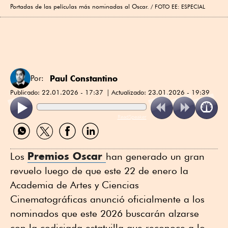
Portadas de las películas más nominadas al Oscar.
FOTO EE: ESPECIAL
Paul Constantino
Por:
Publicado:
22.01.2026 - 17:37
Actualizado:
23.01.2026 - 19:39
ReadSpeaker
Compartir
Compartir
Compartir
Compartir
por
por
por
por
WhatsApp
Twitter
Facebook
Linkedin
Premios Oscar
Los
han generado un gran
revuelo luego de que este 22 de enero la
Academia de Artes y Ciencias
Cinematográficas anunció oficialmente a los
nominados que este 2026 buscarán alzarse
con la codiciada estatuilla que reconoce a lo