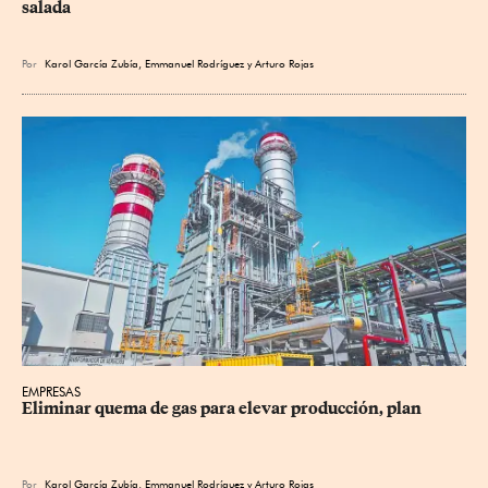
salada
Por
Karol García Zubía
,
Emmanuel Rodríguez
y
Arturo Rojas
EMPRESAS
Eliminar quema de gas para elevar producción, plan
Por
Karol García Zubía
,
Emmanuel Rodríguez
y
Arturo Rojas