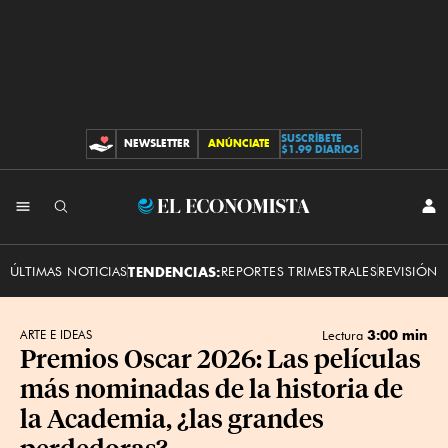
SUSCRÍBETE
NEWSLETTER
ANÚNCIATE
CONTRIBUCIONES
$1.99 DIARIOS
INI
El
SES
Economista
ÚLTIMAS NOTICIAS
TENDENCIAS:
REPORTES TRIMESTRALES
REVISIÓN 
3:00 min
ARTE E IDEAS
Lectura
Premios Oscar 2026: Las películas
más nominadas de la historia de
la Academia, ¿las grandes
perdedoras?