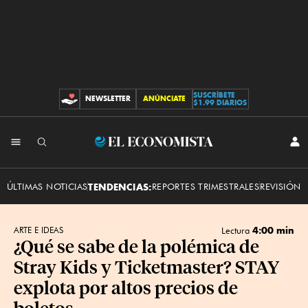
SUSCRÍBETE
NEWSLETTER
ANÚNCIATE
CONTRIBUCIONES
$1.99 DIARIOS
INI
El
SES
Economista
ÚLTIMAS NOTICIAS
TENDENCIAS:
REPORTES TRIMESTRALES
REVISIÓN 
4:00 min
ARTE E IDEAS
Lectura
¿Qué se sabe de la polémica de
Stray Kids y Ticketmaster? STAY
explota por altos precios de
boletos