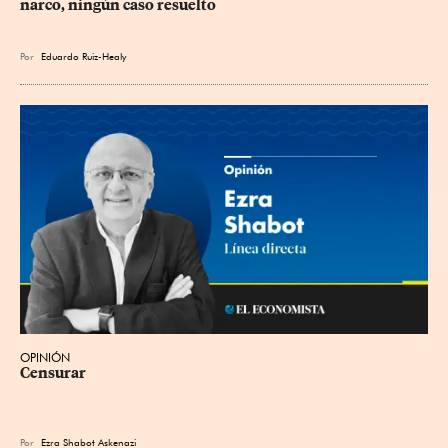
narco, ningún caso resuelto
Por
Eduardo Ruiz-Healy
OPINIÓN
Censurar
Por
Ezra Shabot Askenazi