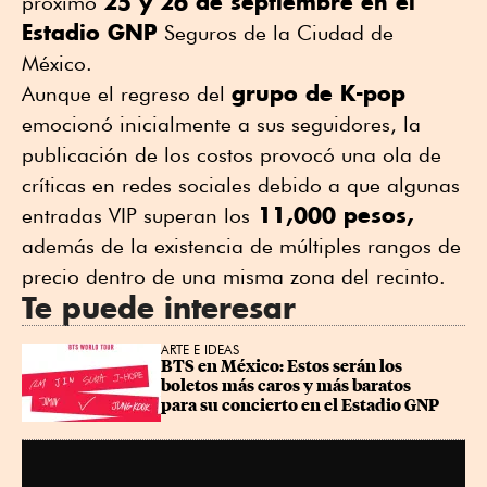
25 y 26 de septiembre en el
próximo
Estadio GNP
Seguros de la Ciudad de
México.
grupo de K-pop
Aunque el regreso del
emocionó inicialmente a sus seguidores, la
publicación de los costos provocó una ola de
críticas en redes sociales debido a que algunas
11,000 pesos,
entradas VIP superan los
además de la existencia de múltiples rangos de
precio dentro de una misma zona del recinto.
Te puede interesar
ARTE E IDEAS
BTS en México: Estos serán los 
boletos más caros y más baratos 
para su concierto en el Estadio GNP