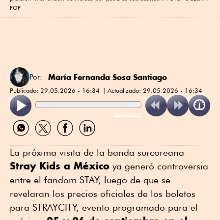
POP
María Fernanda Sosa Santiago
Por:
Publicado:
29.05.2026 - 16:34
Actualizado:
29.05.2026 - 16:34
ReadSpeaker
Compartir
Compartir
Compartir
Compartir
por
por
por
por
WhatsApp
Twitter
Facebook
Linkedin
La próxima visita de la banda surcoreana
Stray Kids a México
ya generó controversia
entre el fandom STAY, luego de que se
revelaran los precios oficiales de los boletos
para STRAYCITY, evento programado para el