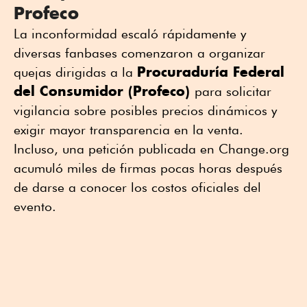
Profeco
La inconformidad escaló rápidamente y
diversas fanbases comenzaron a organizar
Procuraduría Federal
quejas dirigidas a la
del Consumidor (Profeco)
para solicitar
vigilancia sobre posibles precios dinámicos y
exigir mayor transparencia en la venta.
Incluso, una petición publicada en Change.org
acumuló miles de firmas pocas horas después
de darse a conocer los costos oficiales del
evento.