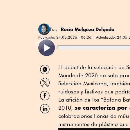
Rocio Melgoza Delgado
Por:
Publicado:
24.05.2026 - 06:26
Actualizado:
24.05.
Compartir
El debut de la selección de 
por
Mundo de 2026 no solo prom
WhatsApp
Compartir
Selección Mexicana, también
por
Twitter
ruidosos y festivos que podrí
Compartir
por
La afición de los “Bafana B
Facebook
Compartir
se caracteriza por 
2010,
por
celebraciones llenas de músic
Linkedin
instrumentos de plástico qu