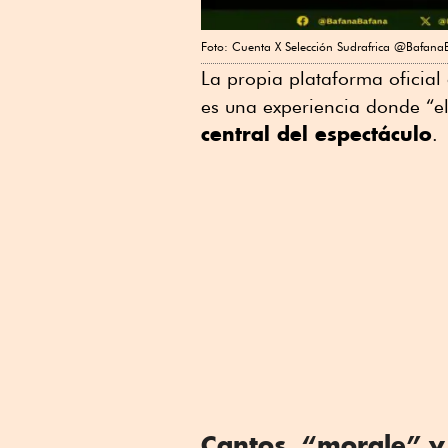
Foto: Cuenta X Selección Sudrafrica @Bafana
La propia plataforma oficial
es una experiencia donde “el
central del espectáculo
.
Cantos, “morale” y