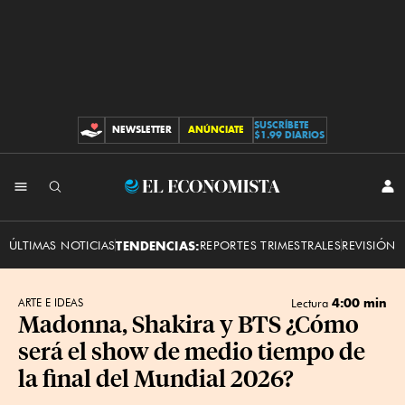
SUSCRÍBETE
NEWSLETTER
ANÚNCIATE
CONTRIBUCIONES
$1.99 DIARIOS
INI
El
SES
Economista
ÚLTIMAS NOTICIAS
TENDENCIAS:
REPORTES TRIMESTRALES
REVISIÓN 
4:00 min
ARTE E IDEAS
Lectura
Madonna, Shakira y BTS ¿Cómo
será el show de medio tiempo de
la final del Mundial 2026?