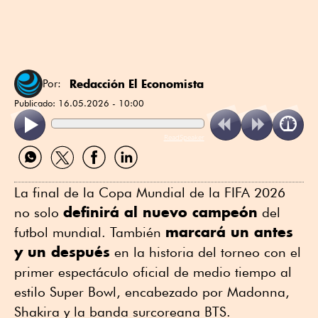
Redacción El Economista
Por:
Publicado:
16.05.2026 - 10:00
ReadSpeaker
Compartir
Compartir
Compartir
Compartir
por
por
por
por
WhatsApp
Twitter
Facebook
Linkedin
La final de la Copa Mundial de la FIFA 2026
definirá al nuevo campeón
no solo
del
marcará un antes
futbol mundial. También
y un después
en la historia del torneo con el
primer espectáculo oficial de medio tiempo al
estilo Super Bowl, encabezado por Madonna,
Shakira y la banda surcoreana BTS.