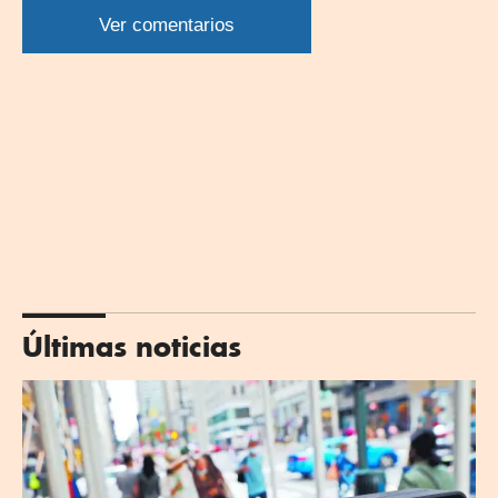
por
por
por
por
WhatsApp
Twitter
Facebook
Linkedin
Ver comentarios
Últimas noticias