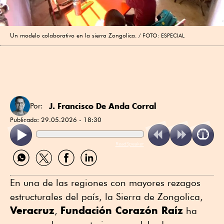
Un modelo colaborativo en la sierra Zongolica.
FOTO: ESPECIAL
J. Francisco De Anda Corral
Por:
Publicado:
29.05.2026 - 18:30
ReadSpeaker
Compartir
Compartir
Compartir
Compartir
por
por
por
por
WhatsApp
Twitter
Facebook
Linkedin
En una de las regiones con mayores rezagos
estructurales del país, la Sierra de Zongolica,
Veracruz
Fundación Corazón Raíz
,
ha