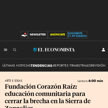
SUSCRÍBETE
NEWSLETTER
ANÚNCIATE
CONTRIBUCIONES
$1.99 DIARIOS
INI
El
SES
Economista
ÚLTIMAS NOTICIAS
TENDENCIAS:
REPORTES TRIMESTRALES
REVISIÓN 
6:00 min
ARTE E IDEAS
Lectura
Fundación Corazón Raíz:
educación comunitaria para
cerrar la brecha en la Sierra de
Zongolica