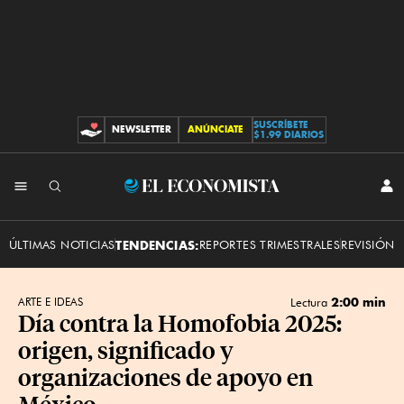
SUSCRÍBETE
NEWSLETTER
ANÚNCIATE
CONTRIBUCIONES
$1.99 DIARIOS
INI
El
SES
Economista
ÚLTIMAS NOTICIAS
TENDENCIAS:
REPORTES TRIMESTRALES
REVISIÓN 
2:00 min
ARTE E IDEAS
Lectura
Día contra la Homofobia 2025:
origen, significado y
organizaciones de apoyo en
México