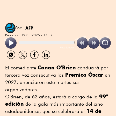
AFP
Por:
Publicado:
12.05.2026 - 17:57
ReadSpeaker
Compartir
Compartir
Compartir
Compartir
por
por
por
por
WhatsApp
Twitter
Facebook
Linkedin
Conan O'Brien
El comediante
conducirá por
Premios Óscar
tercera vez consecutiva los
en
2027, anunciaron este martes sus
organizadores.
99ª
O'Brien, de 63 años, estará a cargo de la
edición
de la gala más importante del cine
14 de
estadounidense, que se celebrará el