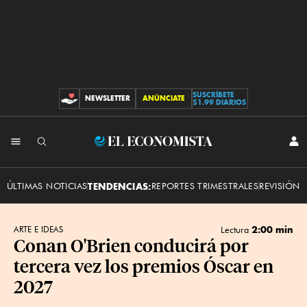
SUSCRÍBETE
NEWSLETTER
ANÚNCIATE
CONTRIBUCIONES
$1.99 DIARIOS
INI
El
SES
Economista
ÚLTIMAS NOTICIAS
TENDENCIAS:
REPORTES TRIMESTRALES
REVISIÓN 
2:00 min
ARTE E IDEAS
Lectura
Conan O'Brien conducirá por
tercera vez los premios Óscar en
2027