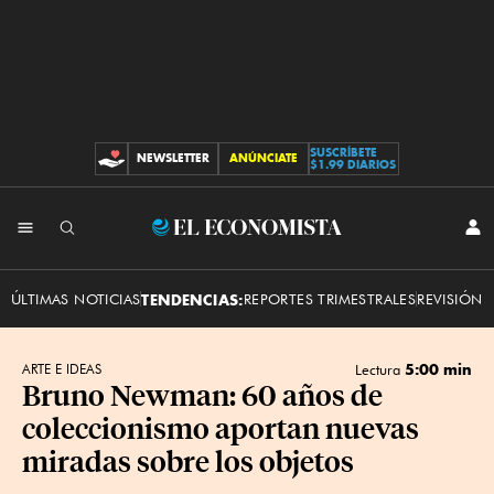
SUSCRÍBETE
NEWSLETTER
ANÚNCIATE
CONTRIBUCIONES
$1.99 DIARIOS
INI
El
SES
Economista
ÚLTIMAS NOTICIAS
TENDENCIAS:
REPORTES TRIMESTRALES
REVISIÓN 
5:00 min
ARTE E IDEAS
Lectura
Bruno Newman: 60 años de
coleccionismo aportan nuevas
miradas sobre los objetos