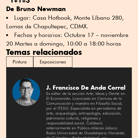
“1+1=3”
De Bruno Newman
Lugar: Casa Hotbook, Monte Líbano 280,
Lomas de Chapultepec, CDMX.
Fechas y horarios: Octubre 17 – noviembre
20 Martes a domingo, 10:00 a 18:00 horas
Temas relacionados
Pintura
Exposiciones
J. Francisco De Anda Corral
Es editor de la sección Arte, Ideas y Gente en
El Economista. Licenciado en Ciencias de la
Comunicación y maestro en Filosofía Social,
por el ITESO. Especialista en periodismo de
arte, arqueología, antropología, educación,
patrimonio cultural, religiones y
responsabilidad social. Colaboró
anteriormente en Público-Milenio Jalisco;
Radio Universidad de Guadalajara; Noroeste,
de Culiacán; y Radio Metrópoli, en