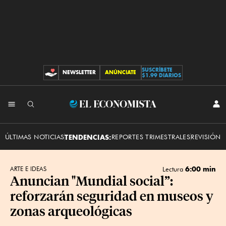
SUSCRÍBETE
NEWSLETTER
ANÚNCIATE
CONTRIBUCIONES
$1.99 DIARIOS
INI
El
SES
Economista
ÚLTIMAS NOTICIAS
TENDENCIAS:
REPORTES TRIMESTRALES
REVISIÓN 
6:00 min
ARTE E IDEAS
Lectura
Anuncian "Mundial social”:
reforzarán seguridad en museos y
zonas arqueológicas