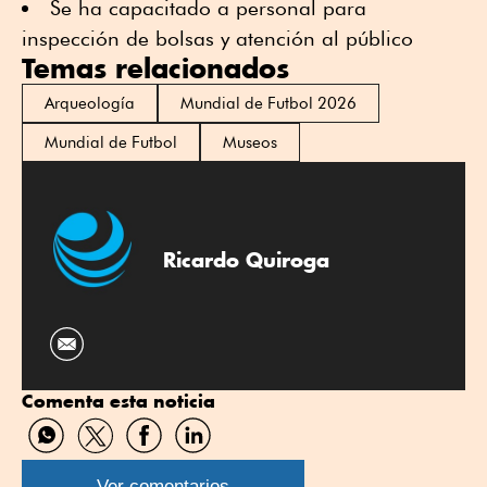
Se ha capacitado a personal para
inspección de bolsas y atención al público
Temas relacionados
Arqueología
Mundial de Futbol 2026
Mundial de Futbol
Museos
Ricardo Quiroga
Comenta esta noticia
Compartir
Compartir
Compartir
Compartir
por
por
por
por
WhatsApp
Twitter
Facebook
Linkedin
Ver comentarios