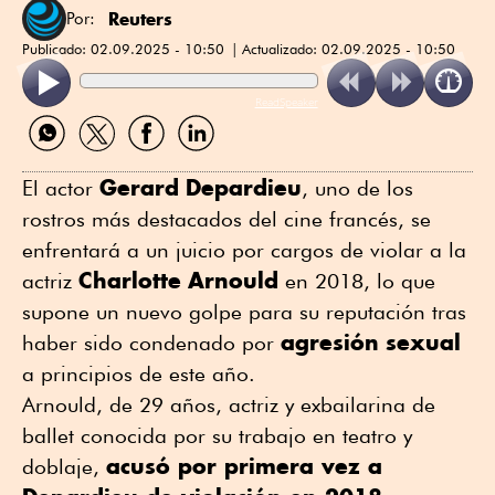
Reuters
Por:
Publicado:
02.09.2025 - 10:50
Actualizado:
02.09.2025 - 10:50
ReadSpeaker
Compartir
Compartir
Compartir
Compartir
por
por
por
por
WhatsApp
Twitter
Facebook
Linkedin
Gerard
Depardieu
El actor
, uno de los
rostros más destacados del cine francés, se
enfrentará a un juicio por cargos de violar a la
Charlotte
Arnould
actriz
en 2018, lo que
supone un nuevo golpe para su reputación tras
agresión
sexual
haber sido condenado por
a principios de este año.
Arnould, de 29 años, actriz y exbailarina de
ballet conocida por su trabajo en teatro y
acusó por primera vez a
doblaje,