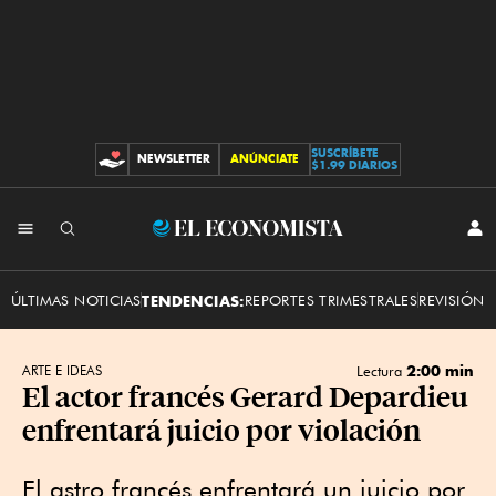
SUSCRÍBETE
NEWSLETTER
ANÚNCIATE
CONTRIBUCIONES
$1.99 DIARIOS
INI
El
SES
Economista
ÚLTIMAS NOTICIAS
TENDENCIAS:
REPORTES TRIMESTRALES
REVISIÓN 
2:00 min
ARTE E IDEAS
Lectura
El actor francés Gerard Depardieu
enfrentará juicio por violación
El astro francés enfrentará un juicio por