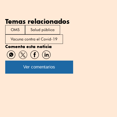
Temas relacionados
OMS
Salud pública
Vacuna contra el Covid-19
Comenta esta noticia
Compartir
Compartir
Compartir
Compartir
por
por
por
por
WhatsApp
Twitter
Facebook
Linkedin
Ver comentarios