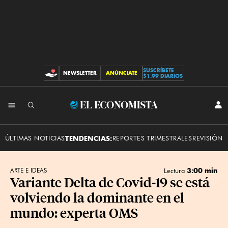
SUSCRÍBETE
NEWSLETTER
ANÚNCIATE
CONTRIBUCIONES
$1.99 DIARIOS
INI
El
SES
Economista
ÚLTIMAS NOTICIAS
TENDENCIAS:
REPORTES TRIMESTRALES
REVISIÓN 
3:00 min
ARTE E IDEAS
Lectura
Variante Delta de Covid-19 se está
volviendo la dominante en el
mundo: experta OMS