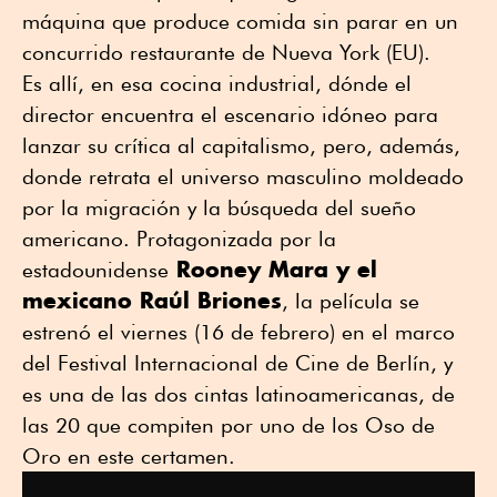
máquina que produce comida sin parar en un
concurrido restaurante de Nueva York (EU).
Es allí, en esa cocina industrial, dónde el
director encuentra el escenario idóneo para
lanzar su crítica al capitalismo, pero, además,
donde retrata el universo masculino moldeado
por la migración y la búsqueda del sueño
americano. Protagonizada por la
Rooney Mara y el
estadounidense
mexicano Raúl Briones
, la película se
estrenó el viernes (16 de febrero) en el marco
del Festival Internacional de Cine de Berlín, y
es una de las dos cintas latinoamericanas, de
las 20 que compiten por uno de los Oso de
Oro en este certamen.