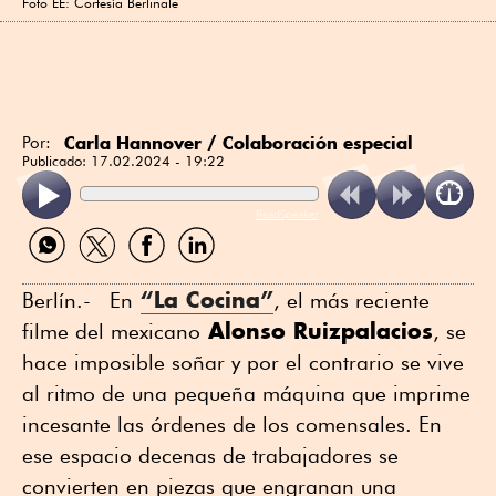
Foto EE: Cortesía Berlinale
Carla Hannover / Colaboración especial
Por:
Publicado:
17.02.2024 - 19:22
ReadSpeaker
Compartir
Compartir
Compartir
Compartir
por
por
por
por
WhatsApp
Twitter
Facebook
Linkedin
“La Cocina”
Berlín.- En
, el más reciente
Alonso Ruizpalacios
filme del mexicano
, se
hace imposible soñar y por el contrario se vive
al ritmo de una pequeña máquina que imprime
incesante las órdenes de los comensales. En
ese espacio decenas de trabajadores se
convierten en piezas que engranan una