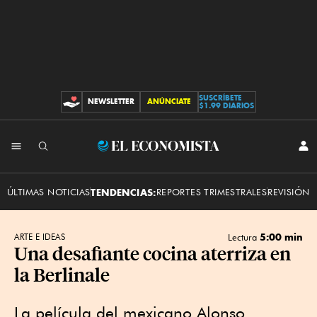
SUSCRÍBETE
NEWSLETTER
ANÚNCIATE
CONTRIBUCIONES
$1.99 DIARIOS
INI
El
SES
Economista
ÚLTIMAS NOTICIAS
TENDENCIAS:
REPORTES TRIMESTRALES
REVISIÓN 
5:00 min
ARTE E IDEAS
Lectura
Una desafiante cocina aterriza en
la Berlinale
La película del mexicano Alonso