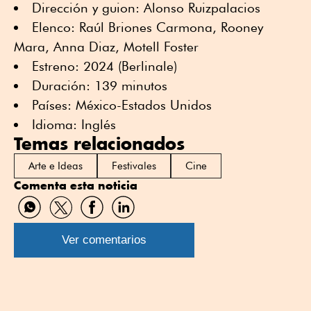
Dirección y guion: Alonso Ruizpalacios
Elenco: Raúl Briones Carmona, Rooney
Mara, Anna Diaz, Motell Foster
Estreno: 2024 (Berlinale)
Duración: 139 minutos
Países: México-Estados Unidos
Idioma: Inglés
Temas relacionados
Arte e Ideas
Festivales
Cine
Comenta esta noticia
Compartir
Compartir
Compartir
Compartir
por
por
por
por
WhatsApp
Twitter
Facebook
Linkedin
Ver comentarios