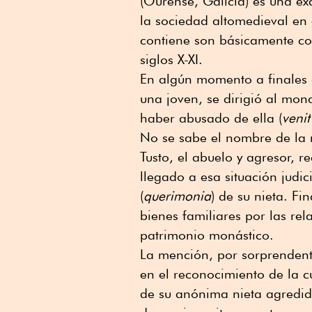
(Ourense, Galicia) es una ex
la sociedad altomedieval en
contiene son básicamente cop
siglos X-XI.
En algún momento a finales 
una joven, se dirigió al mon
haber abusado de ella (
venit
No se sabe el nombre de la 
Tusto, el abuelo y agresor, 
llegado a esa situación judic
(
querimonia
) de su nieta. Fi
bienes familiares por las relac
patrimonio monástico.
La mención, por sorprendente 
en el reconocimiento de la 
de su anónima nieta agredida