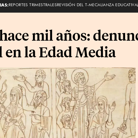
IAS:
REPORTES TRIMESTRALES
REVISIÓN DEL T-MEC
ALIANZA EDUCATIVA
ace mil años: denunc
l en la Edad Media