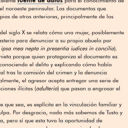
fuente de datos
celente
para el conocimiento de
 el noroeste peninsular. Los documentos que
ias de otros anteriores, principalmente de los
del siglo X se relata cómo una mujer, posiblemente
asterio para denunciar a su propio abuelo por
 ipsa mea nepta in presentia iudices in concilio
).
nieta porque quien protagoniza el documento es
reconociendo el delito y explicando cómo había
ial tras la comisión del crimen y la denuncia
nalmente, el agresor acepta entregar una serie de
iones ilícitas (
adulterio
) que pasan a engrosar el
que sea, es explícita en la vinculación familiar y
culpa. Por desgracia, nada más sabemos de Tusto y
, pero sí que esta tuvo la oportunidad de