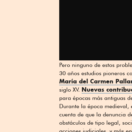
Pero ninguno de estos probl
30 años estudios pioneros co
María del Carmen Palla
Nuevas contribu
siglo XV.
para épocas más antiguas d
Durante la época medieval, en
cuenta de que la denuncia de
obstáculos de tipo legal, soc
acciones judiciales, y más e