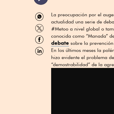
Compartir
La preocupación por el auge
por
actualidad una serie de deba
WhatsApp
Compartir
#Metoo a nivel global o tamb
por
Twitter
conocida como “Manada” de 
Compartir
por
debate
sobre la prevención 
Facebook
Compartir
En los últimos meses la polém
por
hizo evidente el problema de 
Linkedin
“demostrabilidad” de la agre