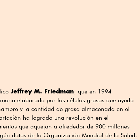
Jeffrey M. Friedman
dico
, que en 1994
ormona elaborada por las células grasas que ayuda
 hambre y la cantidad de grasa almacenada en el
rtación ha logrado una revolución en el
mientos que aquejan a alrededor de 900 millones
gún datos de la Organización Mundial de la Salud.