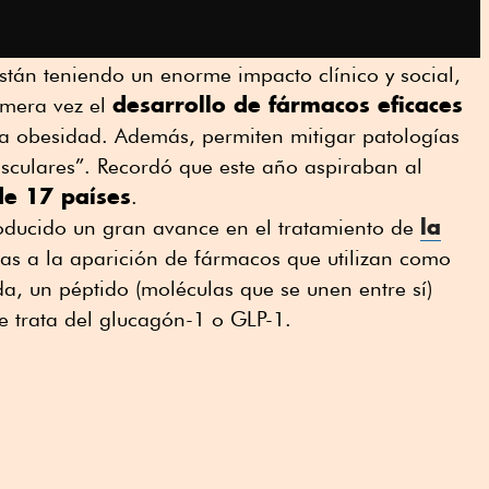
stán teniendo un enorme impacto clínico y social,
desarrollo de fármacos eficaces
imera vez el
la obesidad. Además, permiten mitigar patologías
sculares”. Recordó que este año aspiraban al
de 17 países
.
la
roducido un gran avance en el tratamiento de
ias a la aparición de fármacos que utilizan como
da, un péptido (moléculas que se unen entre sí)
 trata del glucagón-1 o GLP-1.