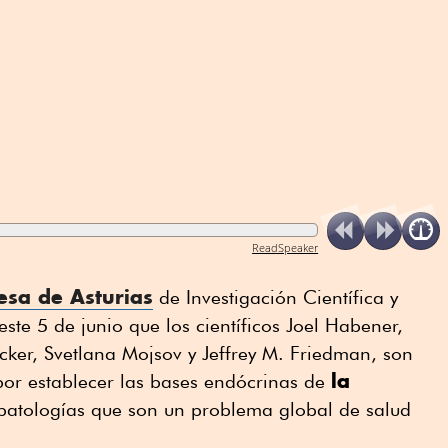
ReadSpeaker
esa de Asturias
de Investigación Científica y
ste 5 de junio que los científicos Joel Habener,
ucker, Svetlana Mojsov y Jeffrey M. Friedman, son
la
por establecer las bases endócrinas de
 patologías que son un problema global de salud