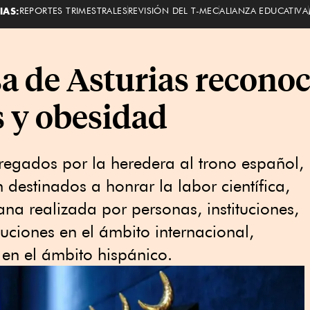
IAS:
REPORTES TRIMESTRALES
REVISIÓN DEL T-MEC
ALIANZA EDUCATIVA
a de Asturias recono
s y obesidad
tregados por la heredera al trono español,
destinados a honrar la labor científica,
mana realizada por personas, instituciones,
uciones en el ámbito internacional,
en el ámbito hispánico.