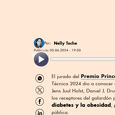
Nelly Toche
Por:
Publicado:
05.06.2024 - 19:50
Compartir
Premio Princ
El jurado del
por
Técnica 2024 dio a conocer e
WhatsApp
Compartir
Jens Juul Holst, Daniel J. Dr
por
Twitter
los receptores del galardón 
Compartir
por
diabetes y la obesidad
,
Facebook
Compartir
pública.