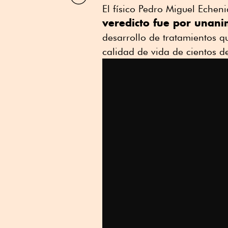
por
El físico Pedro Miguel Echen
Linkedin
veredicto fue por unan
desarrollo de tratamientos q
calidad de vida de cientos 