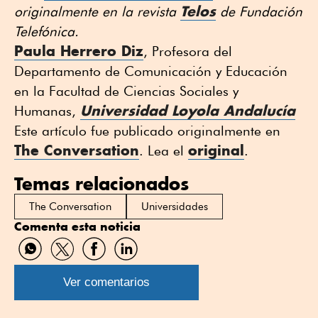
Telos
originalmente en la revista
de Fundación
Telefónica.
Paula Herrero Diz
, Profesora del
Departamento de Comunicación y Educación
en la Facultad de Ciencias Sociales y
Universidad Loyola Andalucía
Humanas,
Este artículo fue publicado originalmente en
The Conversation
original
. Lea el
.
Temas relacionados
The Conversation
Universidades
Comenta esta noticia
Compartir
Compartir
Compartir
Compartir
por
por
por
por
WhatsApp
Twitter
Facebook
Linkedin
Ver comentarios