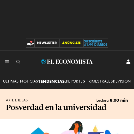
SUSCRÍBETE
NEWSLETTER
ANÚNCIATE
CONTRIBUCIONES
$1.99 DIARIOS
INI
El
SES
Economista
ÚLTIMAS NOTICIAS
TENDENCIAS:
REPORTES TRIMESTRALES
REVISIÓN 
8:00 min
ARTE E IDEAS
Lectura
Posverdad en la universidad