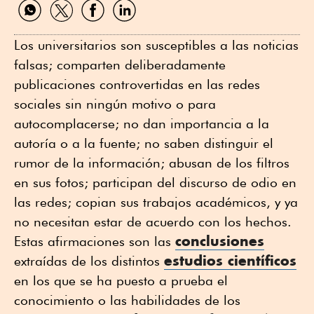
Compartir
Compartir
Compartir
Compartir
por
por
por
por
WhatsApp
Twitter
Facebook
Linkedin
Los universitarios son susceptibles a las noticias
falsas; comparten deliberadamente
publicaciones controvertidas en las redes
sociales sin ningún motivo o para
autocomplacerse; no dan importancia a la
autoría o a la fuente; no saben distinguir el
rumor de la información; abusan de los filtros
en sus fotos; participan del discurso de odio en
las redes; copian sus trabajos académicos, y ya
no necesitan estar de acuerdo con los hechos.
conclusiones
Estas afirmaciones son las
estudios científicos
extraídas de los distintos
en los que se ha puesto a prueba el
conocimiento o las habilidades de los