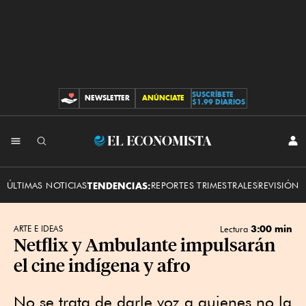
SUSCRÍBETE
NEWSLETTER
ANÚNCIATE
CONTRIBUCIONES
$1.99 DIARIOS
INI
El
SES
Economista
ÚLTIMAS NOTICIAS
TENDENCIAS:
REPORTES TRIMESTRALES
REVISIÓN 
3:00 min
ARTE E IDEAS
Lectura
Netflix y Ambulante impulsarán
el cine indígena y afro
No se trata de darle voz a quienes no la